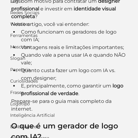
um bom motivo para contratar um 
designer 
Logo
profissional
 e investir em 
identidade visual 
Redes Sociais
completa
?
Websites
Neste artigo, você vai entender:
Como funcionam os geradores de logo 
Ferramentas
com IA;
Mascotes
Vantagens reais e limitações importantes;
Quando vale a pena usar IA e quando NÃO 
Slogan
vale;
Papelaria
Quanto custa fazer um logo com IA vs. 
com designer;
Curiosidades
E, principalmente, como garantir um 
logo 
Frases
profissional de verdade
.
Prepare-se para o guia mais completo da 
Logotipo
internet.
Inteligência Artificial
O que é um gerador de logo 
Embalagens
com IA?