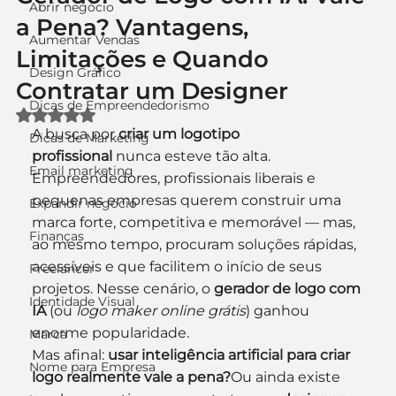
Abrir negócio
a Pena? Vantagens,
Aumentar Vendas
Limitações e Quando
Design Gráfico
Contratar um Designer
Dicas de Empreendedorismo
Avaliado com NaN de 5 estrelas.
A busca por 
criar um logotipo 
Dicas de Marketing
profissional
 nunca esteve tão alta. 
Email marketing
Empreendedores, profissionais liberais e 
pequenas empresas querem construir uma 
Expandir negócio
marca forte, competitiva e memorável — mas, 
Finanças
ao mesmo tempo, procuram soluções rápidas, 
acessíveis e que facilitem o início de seus 
Freelancer
projetos. Nesse cenário, o 
gerador de logo com 
Identidade Visual
IA
 (ou 
logo maker online grátis
) ganhou 
enorme popularidade.
Marca
Mas afinal: 
usar inteligência artificial para criar 
Nome para Empresa
logo realmente vale a pena?
Ou ainda existe 