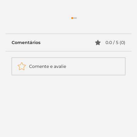
Comentários
0.0 / 5 (0)
Comente e avalie
Itaú muda apenas duas letras da
logo. Mas o recado é muito maior: a
era da Inteligência Artificial
começou.