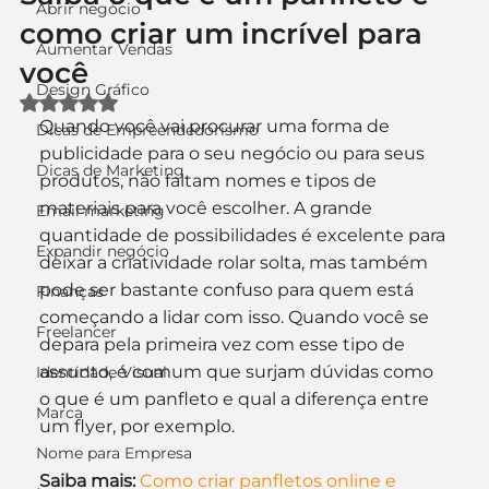
Abrir negócio
como criar um incrível para
Aumentar Vendas
você
Design Gráfico
Avaliado com NaN de 5 estrelas.
Quando você vai procurar uma forma de 
Dicas de Empreendedorismo
publicidade para o seu negócio ou para seus 
Dicas de Marketing
produtos, não faltam nomes e tipos de 
materiais para você escolher. A grande 
Email marketing
quantidade de possibilidades é excelente para 
Expandir negócio
deixar a criatividade rolar solta, mas também 
pode ser bastante confuso para quem está 
Finanças
começando a lidar com isso. Quando você se 
Freelancer
depara pela primeira vez com esse tipo de 
assunto, é comum que surjam dúvidas como 
Identidade Visual
o que é um panfleto e qual a diferença entre 
Marca
um flyer, por exemplo.
Nome para Empresa
Saiba mais:
Como criar panfletos online e 