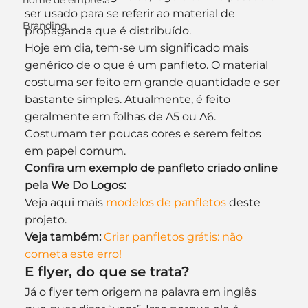
nome de empresa
ser usado para se referir ao material de 
Branding
propaganda que é distribuído. 
Hoje em dia, tem-se um significado mais 
genérico de o que é um panfleto. O material 
costuma ser feito em grande quantidade e ser 
bastante simples. Atualmente, é feito 
geralmente em folhas de A5 ou A6. 
Costumam ter poucas cores e serem feitos 
em papel comum.
Confira um exemplo de panfleto criado online 
pela We Do Logos:
Veja aqui mais 
modelos de panfletos
 deste 
projeto.
Veja também:
Criar panfletos grátis: não 
cometa este erro!
E flyer, do que se trata?
Já o flyer tem origem na palavra em inglês 