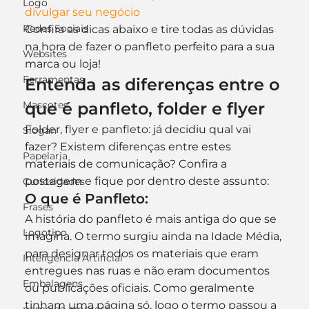
Logo
divulgar seu negócio
Redes Sociais
Confira as dicas abaixo e tire todas as dúvidas 
na hora de fazer o panfleto perfeito para a sua 
Websites
marca ou loja!
Ferramentas
Entenda as diferenças entre o 
Mascotes
que é panfleto, folder e flyer
Folder, flyer e panfleto: já decidiu qual vai 
Slogan
fazer? Existem diferenças entre estes 
Papelaria
materiais de comunicação? Confira a 
postagem e fique por dentro deste assunto:
Curiosidades
O que é Panfleto:
Frases
A história do panfleto é mais antiga do que se 
Logotipo
imagina. O termo surgiu ainda na Idade Média, 
para designar todos os materiais que eram 
Inteligência Artificial
entregues nas ruas e não eram documentos 
Embalagens
ou publicações oficiais. Como geralmente 
tinham uma página só, logo o termo passou a 