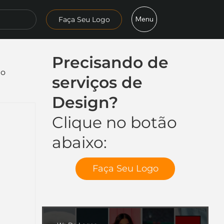
Menu
Faça Seu Logo
Precisando de
mo
serviços de
Design?
Clique no botão
abaixo:
Faça Seu Logo