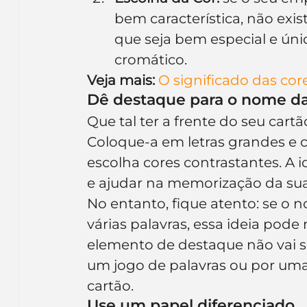
bem característica, não ex
que seja bem especial e ún
cromático.
Veja mais:
O significado das co
Dê destaque para o nome d
Que tal ter a frente do seu ca
Coloque-a em letras grandes e 
escolha cores contrastantes. A id
e ajudar na memorização da sua
No entanto, fique atento: se o
várias palavras, essa ideia pode
elemento de destaque não vai ser
um jogo de palavras ou por uma
cartão.
Use um papel diferenciado