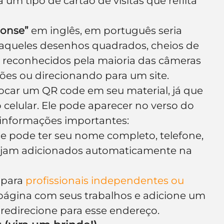
 um tipo de cartão de visitas que reflita 
ponse”
 em inglês, em português seria 
 aqueles desenhos quadrados, cheios de 
 reconhecidos pela maioria das câmeras 
ões ou direcionando para um site.
car um QR code em seu material, já que 
 celular. Ele pode aparecer no verso do 
s informações importantes:
e pode ter seu nome completo, telefone, 
 sejam adicionados automaticamente na 
 para 
profissionais independentes ou 
u página com seus trabalhos e adicione um 
redirecione para esse endereço.