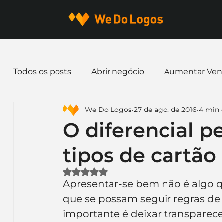
Todos os posts
Abrir negócio
Aumentar Ven
We Do Logos
27 de ago. de 2016
4 min 
Dicas de Marketing
Email marketing
E
O diferencial p
tipos de cartão 
Identidade Visual
Marca
Nome para E
Avaliado com NaN de 5 estrelas.
Apresentar-se bem não é algo q
Ferramentas
Mascotes
Slogan
Pap
que se possam seguir regras de
importante é deixar transparece