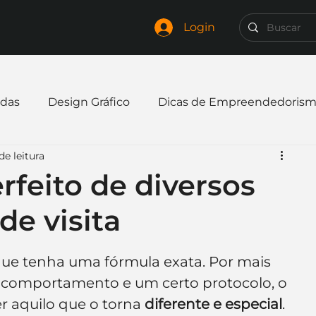
Login
das
Design Gráfico
Dicas de Empreendedoris
de leitura
xpandir negócio
Finanças
Freelancer
erfeito de diversos
de visita
mpresa
Logo
Redes Sociais
Websites
ue tenha uma fórmula exata. Por mais 
elaria
Curiosidades
Frases
Logotipo
 comportamento e um certo protocolo, o 
r aquilo que o torna 
diferente e especial
. 