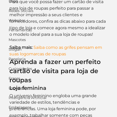
Logo
Para que você possa fazer um cartão de visita 
para loja de roupas perfeito para passar a 
Redes Sociais
melhor impressão a seus clientes e 
Websites
fornecedores, confira as dicas abaixo para cada 
tipo de loja e comece agora mesmo a idealizar 
Ferramentas
o modelo ideal para a sua loja de roupas!
Mascotes
Saiba mais:
Saiba como as grifes pensam em 
Slogan
suas logomarcas de roupas
Papelaria
Aprenda a fazer um perfeito 
Curiosidades
cartão de visita para loja de 
Frases
roupas
Loja feminina
Logotipo
O universo feminino engloba uma grande 
Inteligência Artificial
variedade de estilos, tendências e 
Embalagens
preferências. Uma loja feminina pode, por 
exemplo, trabalhar somente com peças 