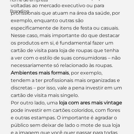
nome de empresa
voltadas ao mercado executivo ou para 
Branding
profissionais que atuam na área da saúde, por 
exemplo, enquanto outras são 
especificamente de itens de festa ou casuais.
Nesse caso, mais importante do que destacar 
os produtos em si, é fundamental fazer um 
cartão de visita para loja de roupas que tenha 
a ver com o estilo de suas consumidoras – não 
necessariamente só relacionado às roupas.
Ambientes mais formais
, por exemplo, 
tendem a ter profissionais mais organizadas e 
discretas – por isso, vale a pena investir em um 
cartão de visita mais singelo.
Por outro lado, uma 
loja com ares mais vintage
pode investir em cartões coloridos, com flores 
e outras estampas. O importante é agradar o 
público sem deixar de lado o mote de sua loja 
e a imagem que você quer passar para todas 