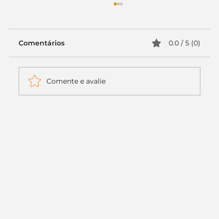
Comentários
0.0 / 5 (0)
Comente e avalie
Itaú muda apenas duas letras da
logo. Mas o recado é muito maior: a
era da Inteligência Artificial
começou.