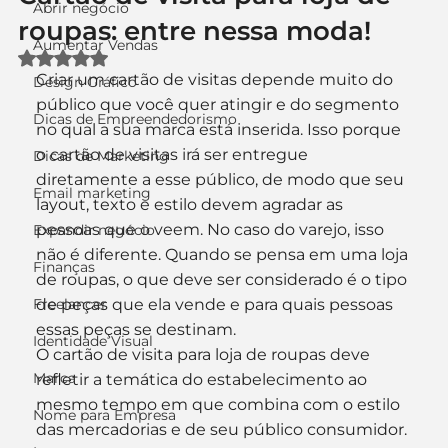
Abrir negócio
roupas: entre nessa moda!
Aumentar Vendas
Avaliado com NaN de 5 estrelas.
Criar um cartão de visitas depende muito do 
Design Gráfico
público que você quer atingir e do segmento 
Dicas de Empreendedorismo
no qual a sua marca está inserida. Isso porque 
o cartão de visitas irá ser entregue 
Dicas de Marketing
diretamente a esse público, de modo que seu 
Email marketing
layout, texto e estilo devem agradar as 
pessoas que o veem. No caso do varejo, isso 
Expandir negócio
não é diferente. Quando se pensa em uma loja 
Finanças
de roupas, o que deve ser considerado é o tipo 
Freelancer
de peças que ela vende e para quais pessoas 
essas peças se destinam. 
Identidade Visual
O cartão de visita para loja de roupas deve 
Marca
refletir a temática do estabelecimento ao 
mesmo tempo em que combina com o estilo 
Nome para Empresa
das mercadorias e de seu público consumidor.