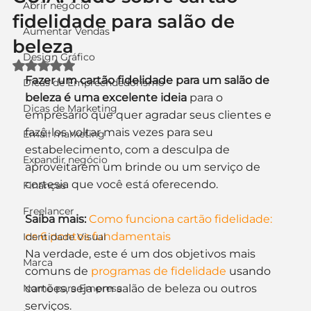
Abrir negócio
fidelidade para salão de
Aumentar Vendas
beleza
Design Gráfico
Avaliado com NaN de 5 estrelas.
Fazer um cartão fidelidade para um salão de 
Dicas de Empreendedorismo
beleza é uma excelente ideia
 para o 
Dicas de Marketing
empresário que quer agradar seus clientes e 
fazê-los voltar mais vezes para seu 
Email marketing
estabelecimento, com a desculpa de 
Expandir negócio
aproveitarem um brinde ou um serviço de 
cortesia que você está oferecendo.
Finanças
Freelancer
Saiba mais:
Como funciona cartão fidelidade: 
os 6 pontos fundamentais
Identidade Visual
Na verdade, este é um dos objetivos mais 
Marca
comuns de 
programas de fidelidade
 usando 
Nome para Empresa
cartões, seja em salão de beleza ou outros 
serviços.