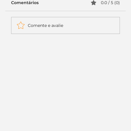
Comentários
0.0 / 5 (0)
Comente e avalie
Itaú muda apenas duas letras da
logo. Mas o recado é muito maior: a
era da Inteligência Artificial
começou.