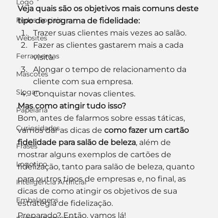
Logo
Veja quais são os objetivos mais comuns deste 
Redes Sociais
tipo de programa de fidelidade:
Trazer suas clientes mais vezes ao salão.
Websites
Fazer as clientes gastarem mais a cada 
Ferramentas
visita.
Alongar o tempo de relacionamento da 
Mascotes
cliente com sua empresa.
Slogan
Conquistar novas clientes.
Mas como atingir tudo isso?
Papelaria
Bom, antes de falarmos sobre essas táticas, 
Curiosidades
vamos dar as dicas de 
como fazer um cartão 
fidelidade para salão de beleza
, além de 
Frases
mostrar alguns exemplos de cartões de 
Logotipo
fidelização, tanto para salão de beleza, quanto 
para outros tipos de empresas e, no final, as 
Inteligência Artificial
dicas de como atingir os objetivos de sua 
Embalagens
estratégia de fidelização.
Preparado? Então, vamos lá!