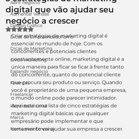
Abrir negócio
digital que vão ajudar seu
Aumentar Vendas
negócio a crescer
Design Gráfico
Avaliado com NaN de 5 estrelas.
Criar estratégias de marketing digital é 
Dicas de Empreendedorismo
essencial no mundo de hoje. Com os 
Dicas de Marketing
concorrentes e potenciais clientes 
constantemente online, marketing digital é a 
Email marketing
única maneira para ficar se ficar à frente tanto 
Expandir negócio
do concorrente, quanto do potencial cliente 
que procura seu produto ou serviço. Quando 
Finanças
você é proprietário de uma pequena empresa, 
Freelancer
o mundo online pode parecer intimidador. 
Aqui está uma lista de cinco estratégias de 
Identidade Visual
marketing digital básicas que qualquer 
Marca
empresário pode implementar e que 
Nome para Empresa
certamente vai ajudar sua empresa a crescer.