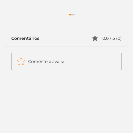
Comentários
0.0 / 5 (0)
Comente e avalie
Itaú muda apenas duas letras da
logo. Mas o recado é muito maior: a
era da Inteligência Artificial
começou.