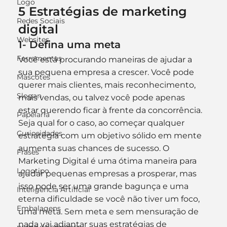
Logo
5 Estratégias de marketing 
Redes Sociais
digital
Websites
1- Defina uma meta
Ferramentas
Você está procurando maneiras de ajudar a 
sua pequena empresa a crescer. Você pode 
Mascotes
querer mais clientes, mais reconhecimento, 
Slogan
mais vendas, ou talvez você pode apenas 
estar querendo ficar à frente da concorrência. 
Papelaria
Seja qual for o caso, ao começar qualquer 
Curiosidades
estratégia com um objetivo sólido em mente 
aumenta suas chances de sucesso. O 
Frases
Marketing Digital é uma ótima maneira para 
Logotipo
ajudar pequenas empresas a prosperar, mas 
isso pode ser uma grande bagunça e uma 
Inteligência Artificial
eterna dificuldade se você não tiver um foco, 
Embalagens
uma meta. Sem meta e sem mensuração de 
nada vai adiantar suas estratégias de 