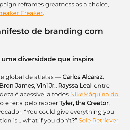
aign reframes greatness as a choice, 
neaker Freaker
.
ifesto de branding com 
 uma diversidade que inspira
 global de atletas — 
Carlos Alcaraz, 
Bron James, Vini Jr., Rayssa Leal
, entre 
eza é acessível a todos 
Nike
Máquina do 
o é feita pelo rapper 
Tyler, the Creator
, 
vocador: “You could give everything you 
tion is… what if you don’t?” 
Sole Retriever
.