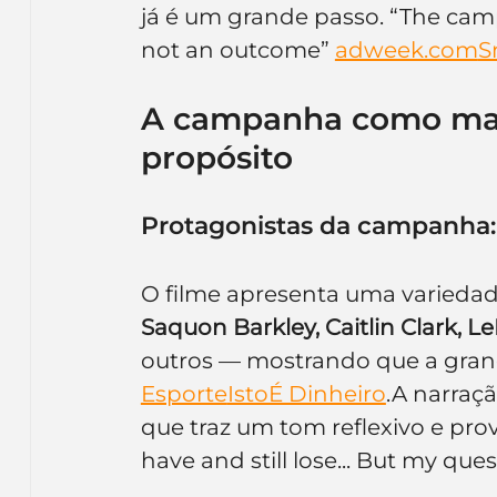
já é um grande passo. “The camp
not an outcome” 
adweek.com
S
A campanha como man
propósito
Protagonistas da campanha:
O filme apresenta uma variedade
Saquon Barkley, Caitlin Clark, Le
outros — mostrando que a grand
Esporte
IstoÉ Dinheiro
.A narraçã
que traz um tom reflexivo e pro
have and still lose... But my ques