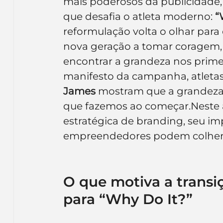
mais poderosos da publicidade, 
Inteligência Artificial
Embalagens
nom
que desafia o atleta moderno: 
“
reformulação volta o olhar para 
nova geração a tomar coragem, a
encontrar a grandeza nos primei
manifesto da campanha, atleta
James
 mostram que a grandeza 
que fazemos ao começar.Neste a
estratégica de branding, seu imp
empreendedores podem colher
O que motiva a transiç
para “Why Do It?”