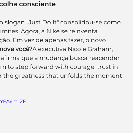
colha consciente
o slogan "Just Do It" consolidou-se como 
mites. Agora, a Nike se reinventa 
ão. Em vez de apenas fazer, o novo 
move você?
A executiva Nicole Graham, 
e, afirma que a mudança busca reacender 
m to step forward with courage, trust in 
er the greatness that unfolds the moment 
7BYEA6m_ZE