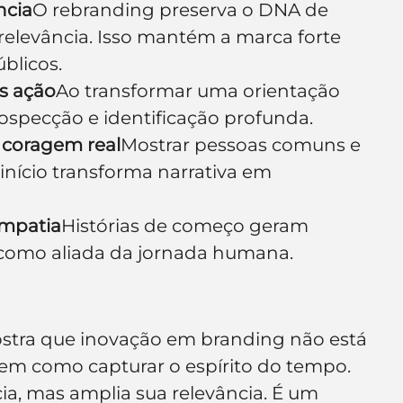
ncia
O rebranding preserva o DNA de 
 relevância. Isso mantém a marca forte 
blicos.
s ação
Ao transformar uma orientação 
ospecção e identificação profunda.
a coragem real
Mostrar pessoas comuns e 
início transforma narrativa em 
 empatia
Histórias de começo geram 
como aliada da jornada humana.
stra que inovação em branding não está 
m como capturar o espírito do tempo. 
cia, mas amplia sua relevância. É um 