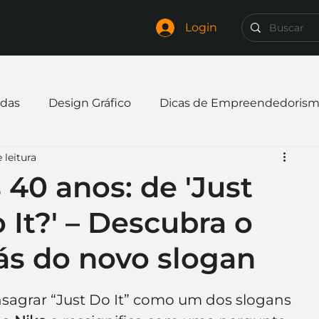
Login
das
Design Gráfico
Dicas de Empreendedoris
 leitura
xpandir negócio
Finanças
Freelancer
 40 anos: de 'Just
 It?' – Descubra o
mpresa
Logo
Redes Sociais
Websites
ás do novo slogan
elaria
Curiosidades
Frases
Logotipo
agrar “Just Do It” como um dos slogans 