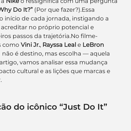
a 
Nike
 o ressignifica com uma pergunta 
e de empresa
Branding
Why Do It?”
 (Por que fazer?).Essa 
o início de cada jornada, instigando a 
creditar no próprio potencial e 
ros passos da trajetória.No filme-
s como 
Vini Jr.
, 
Rayssa Leal
 e 
LeBron 
não é destino, mas escolha — aquela 
rtigo, vamos analisar essa mudança 
acto cultural e as lições que marcas e 
.
ão do icônico “Just Do It” 