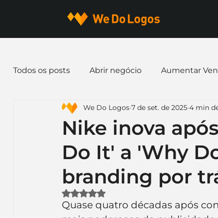
Todos os posts
Abrir negócio
Aumentar Ven
We Do Logos
7 de set. de 2025
4 min de
Dicas de Marketing
Email marketing
E
Nike inova após
Do It' a 'Why Do
Identidade Visual
Marca
Nome para E
branding por tr
Ferramentas
Mascotes
Slogan
Pap
Avaliado com NaN de 5 estrelas.
Quase quatro décadas após cons