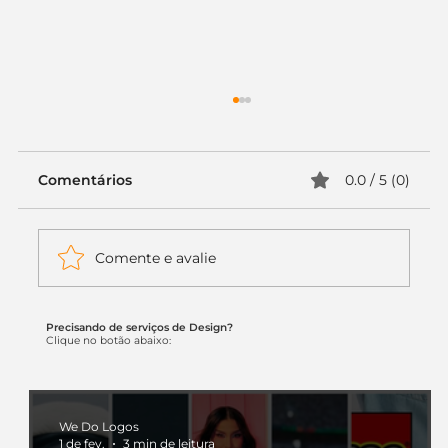
Comentários
0.0 / 5 (0)
Comente e avalie
Precisando de serviços de Design?
Itaú muda apenas duas letras da
Clique no botão abaixo:
logo. Mas o recado é muito maior: a
era da Inteligência Artificial
começou.
We Do Logos
1 de fev.
3 min de leitura