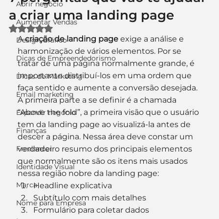
Abrir negócio
a criar uma landing page
Aumentar Vendas
Avaliado com NaN de 5 estrelas.
A 
criação de landing page
 exige a análise e 
Design Gráfico
harmonização de vários elementos. Por se 
Dicas de Empreendedorismo
tratar de uma página normalmente grande, é 
importante distribuí-los em uma ordem que 
Dicas de Marketing
faça sentido e aumente a conversão desejada.
Email marketing
A primeira parte a se definir é a chamada 
“Above the fold”, a primeira visão que o usuário 
Expandir negócio
tem da landing page ao visualizá-la antes de 
Finanças
descer a página. Nessa área deve constar um 
Freelancer
verdadeiro resumo dos principais elementos 
que normalmente são os itens mais usados 
Identidade Visual
nessa região nobre da landing page:
Marca
Headline explicativa
Subtítulo com mais detalhes
Nome para Empresa
Formulário para coletar dados