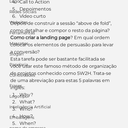
Logo
Call to Action
Depoimentos
Redes Sociais
Vídeo curto
Websites
Depois de construir a sessão “above de fold”, 
como detalhar e compor o resto da página? 
Ferramentas
Como criar a landing page
? Em qual ordem 
Mascotes
colocar os elementos de persuasão para levar 
a conversão?
Slogan
Esta tarefa pode ser bastante facilitada se 
Papelaria
você usar este famoso método de organização 
de projetos conhecido como 5W2H. Trata-se 
Curiosidades
de uma abreviação para estas 5 palavras em 
Frases
inglês:
Why?
Logotipo
What?
Inteligência Artificial
Who?
How?
Embalagens
When?