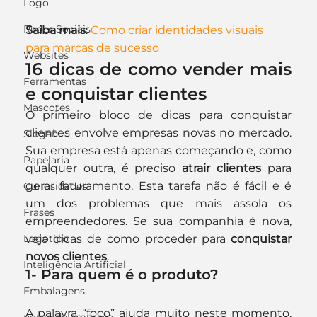
Logo
Redes Sociais
Saiba mais
: 
Como criar identidades visuais 
para marcas de sucesso
Websites
16 dicas de como vender mais 
Ferramentas
e conquistar clientes
Mascotes
O primeiro bloco de dicas para conquistar 
clientes envolve empresas novas no mercado. 
Slogan
Sua empresa está apenas começando e, como 
Papelaria
qualquer outra, é preciso 
atrair clientes
 para 
gerar faturamento. Esta tarefa não é fácil e é 
Curiosidades
um dos problemas que mais assola os 
Frases
empreendedores. Se sua companhia é nova, 
Logotipo
veja dicas de como proceder para 
conquistar 
novos clientes
.
Inteligência Artificial
1- Para quem é o produto?
Embalagens
A palavra “foco” ajuda muito neste momento, 