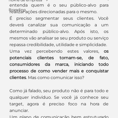
nome de empresa
entenda quem é o seu público-alvo para 
Branding
realizar ações direcionadas para o mesmo.
É preciso segmentar seus clientes. Você 
deverá canalizar sua comunicação a um 
determinado público-alvo. Após isto, os 
mesmos vão analisar se seu produto ou serviço 
repassa credibilidade, utilidade e simplicidade.
Uma vez percebendo estes valores,
 os 
potenciais clientes tornam-se, de fato, 
consumidores da marca, iniciando todo 
processo de como vender mais e conquistar 
clientes
. Mas como comunicar isso?
Como já falado, seu produto não é para todo e 
qualquer indivíduo. Se você já conhece seu 
target, agora é preciso foco na hora de 
anunciar.
Um plano de comunicação bem estruturado 