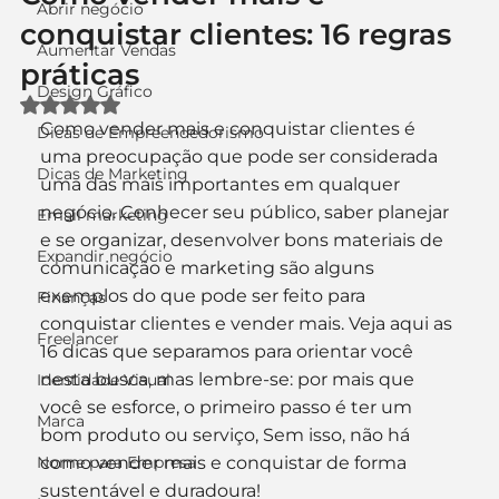
Abrir negócio
conquistar clientes: 16 regras
Aumentar Vendas
práticas
Design Gráfico
Avaliado com NaN de 5 estrelas.
Como vender mais e conquistar clientes é 
Dicas de Empreendedorismo
uma preocupação que pode ser considerada 
Dicas de Marketing
uma das mais importantes em qualquer 
negócio. Conhecer seu público, saber planejar 
Email marketing
e se organizar, desenvolver bons materiais de 
Expandir negócio
comunicação e marketing são alguns 
exemplos do que pode ser feito para 
Finanças
conquistar clientes e vender mais. Veja aqui as 
Freelancer
16 dicas que separamos para orientar você 
nesta busca, mas lembre-se: por mais que 
Identidade Visual
você se esforce, o primeiro passo é ter um 
Marca
bom produto ou serviço, Sem isso, não há 
Nome para Empresa
como vender mais e conquistar de forma 
sustentável e duradoura!