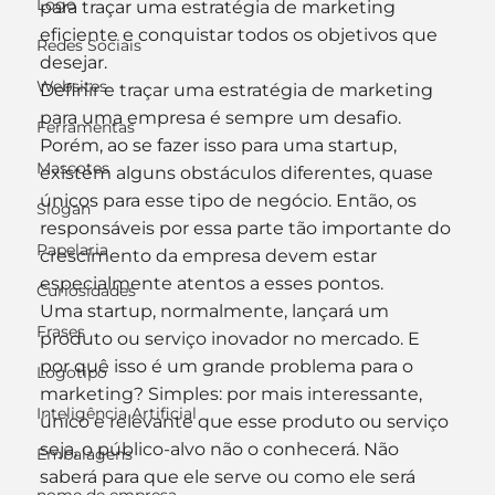
Logo
para traçar uma estratégia de marketing 
eficiente e conquistar todos os objetivos que 
Redes Sociais
desejar.
Websites
Definir e traçar uma estratégia de marketing 
para uma empresa é sempre um desafio. 
Ferramentas
Porém, ao se fazer isso para uma startup, 
Mascotes
existem alguns obstáculos diferentes, quase 
únicos para esse tipo de negócio. Então, os 
Slogan
responsáveis por essa parte tão importante do 
Papelaria
crescimento da empresa devem estar 
especialmente atentos a esses pontos.
Curiosidades
Uma startup, normalmente, lançará um 
Frases
produto ou serviço inovador no mercado. E 
por quê isso é um grande problema para o 
Logotipo
marketing? Simples: por mais interessante, 
Inteligência Artificial
único e relevante que esse produto ou serviço 
seja, o público-alvo não o conhecerá. Não 
Embalagens
saberá para que ele serve ou como ele será 