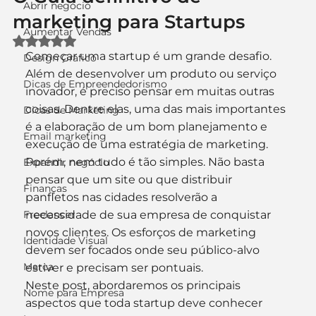
Abrir negócio
marketing para Startups
Aumentar Vendas
Avaliado com NaN de 5 estrelas.
Começar uma startup é um grande desafio. 
Design Gráfico
Além de desenvolver um produto ou serviço 
Dicas de Empreendedorismo
inovador, é preciso pensar em muitas outras 
coisas. Dentre elas, uma das mais importantes 
Dicas de Marketing
é a elaboração de um bom planejamento e 
Email marketing
execução de uma estratégia de marketing.
Porém, nem tudo é tão simples. Não basta 
Expandir negócio
pensar que um site ou que distribuir 
Finanças
panfletos nas cidades resolverão a 
Freelancer
necessidade de sua empresa de conquistar 
novos clientes. Os esforços de marketing 
Identidade Visual
devem ser focados onde seu público-alvo 
Marca
estiver e precisam ser pontuais.
Neste post, abordaremos os principais 
Nome para Empresa
aspectos que toda startup deve conhecer 