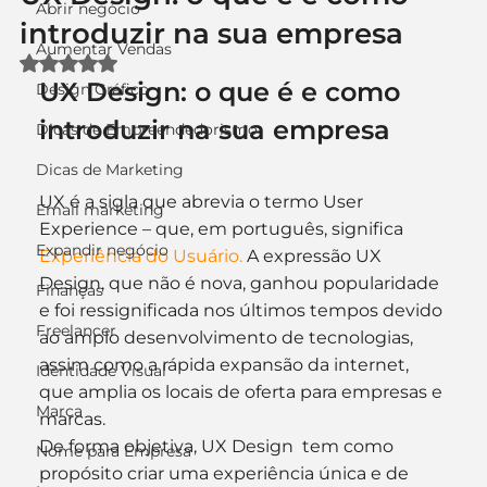
Abrir negócio
introduzir na sua empresa
Aumentar Vendas
Avaliado com NaN de 5 estrelas.
UX Design: o que é e como 
Design Gráfico
introduzir na sua empresa
Dicas de Empreendedorismo
Dicas de Marketing
UX é a sigla que abrevia o termo User 
Email marketing
Experience – que, em português, significa 
Expandir negócio
Experiência do Usuário.
 A expressão UX 
Design, que não é nova, ganhou popularidade 
Finanças
e foi ressignificada nos últimos tempos devido 
Freelancer
ao amplo desenvolvimento de tecnologias, 
assim como a rápida expansão da internet, 
Identidade Visual
que amplia os locais de oferta para empresas e 
Marca
marcas. 
De forma objetiva, UX Design  tem como 
Nome para Empresa
propósito criar uma experiência única e de 