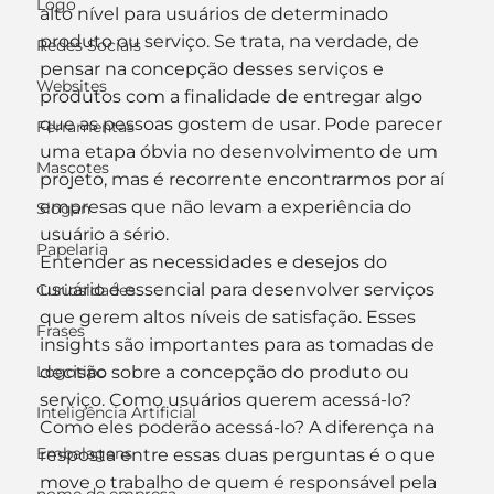
Logo
alto nível para usuários de determinado 
produto ou serviço. Se trata, na verdade, de 
Redes Sociais
pensar na concepção desses serviços e 
Websites
produtos com a finalidade de entregar algo 
que as pessoas gostem de usar. Pode parecer 
Ferramentas
uma etapa óbvia no desenvolvimento de um 
Mascotes
projeto, mas é recorrente encontrarmos por aí 
empresas que não levam a experiência do 
Slogan
usuário a sério. 
Papelaria
Entender as necessidades e desejos do 
usuário é essencial para desenvolver serviços 
Curiosidades
que gerem altos níveis de satisfação. Esses 
Frases
insights são importantes para as tomadas de 
Logotipo
decisão sobre a concepção do produto ou 
serviço. Como usuários querem acessá-lo? 
Inteligência Artificial
Como eles poderão acessá-lo? A diferença na 
Embalagens
resposta entre essas duas perguntas é o que 
move o trabalho de quem é responsável pela 