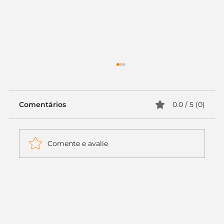
Comentários
0.0 / 5 (0)
Comente e avalie
Itaú muda apenas duas letras da
logo. Mas o recado é muito maior: a
era da Inteligência Artificial
começou.